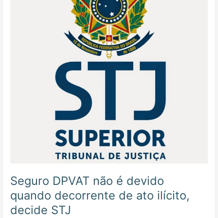
é
devido
quando
decorrente
de
ato
ilícito,
decide
STJ
Seguro DPVAT não é devido
quando decorrente de ato ilícito,
decide STJ