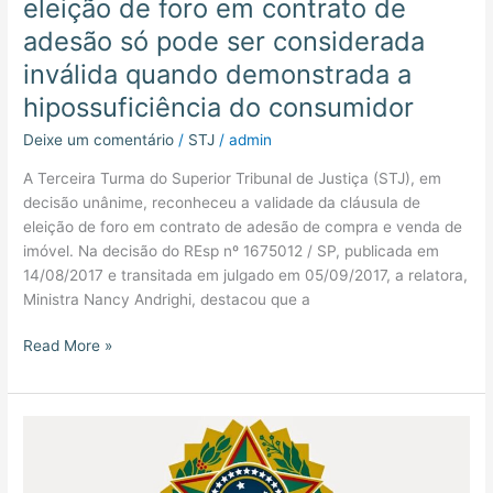
eleição de foro em contrato de
hipossuficiência
do
adesão só pode ser considerada
consumidor
inválida quando demonstrada a
hipossuficiência do consumidor
Deixe um comentário
/
STJ
/
admin
A Terceira Turma do Superior Tribunal de Justiça (STJ), em
decisão unânime, reconheceu a validade da cláusula de
eleição de foro em contrato de adesão de compra e venda de
imóvel. Na decisão do REsp nº 1675012 / SP, publicada em
14/08/2017 e transitada em julgado em 05/09/2017, a relatora,
Ministra Nancy Andrighi, destacou que a
Read More »
Seguro
DPVAT
não