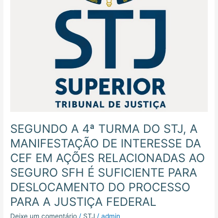
DE
INTERESSE
DA
CEF
EM
AÇÕES
RELACIONADAS
AO
SEGURO
SFH
É
SUFICIENTE
SEGUNDO A 4ª TURMA DO STJ, A
PARA
MANIFESTAÇÃO DE INTERESSE DA
DESLOCAMENTO
DO
CEF EM AÇÕES RELACIONADAS AO
PROCESSO
SEGURO SFH É SUFICIENTE PARA
PARA
DESLOCAMENTO DO PROCESSO
A
JUSTIÇA
PARA A JUSTIÇA FEDERAL
FEDERAL
Deixe um comentário
/
STJ
/
admin