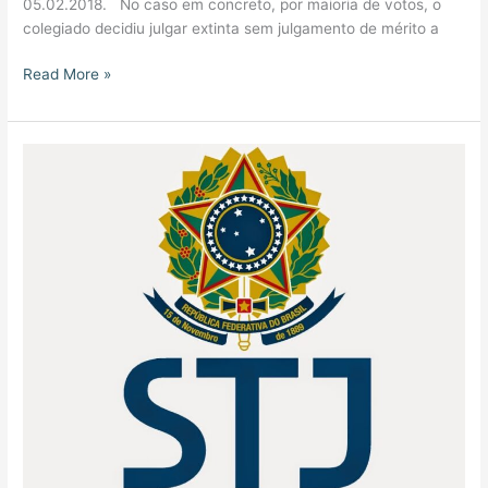
05.02.2018. No caso em concreto, por maioria de votos, o
colegiado decidiu julgar extinta sem julgamento de mérito a
Read More »
STJ-
Segunda
Seção
Ratifica
Entendimento
de
que
Aposentadoria
pelo
INSS,
por
si,
Não
Confere