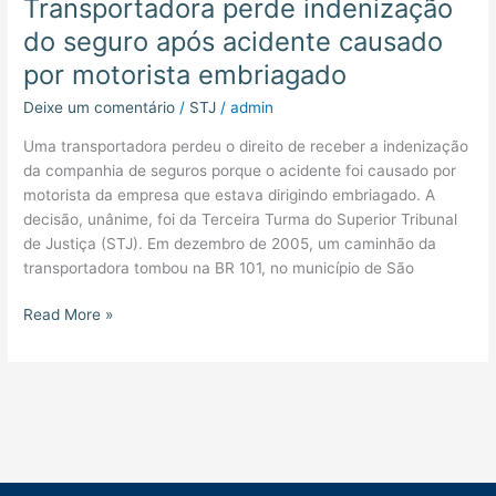
Transportadora perde indenização
indenização
do
do seguro após acidente causado
seguro
por motorista embriagado
após
acidente
Deixe um comentário
/
STJ
/
admin
causado
Uma transportadora perdeu o direito de receber a indenização
por
da companhia de seguros porque o acidente foi causado por
motorista
motorista da empresa que estava dirigindo embriagado. A
embriagado
decisão, unânime, foi da Terceira Turma do Superior Tribunal
de Justiça (STJ). Em dezembro de 2005, um caminhão da
transportadora tombou na BR 101, no município de São
Read More »