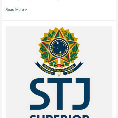
Read More »
RELAÇÃO
ENTRE
SEGURADO
E
SEGURADORAS
DO
DPVAT
NÃO
É
DE
CONSUMO,
DECIDE
STJ