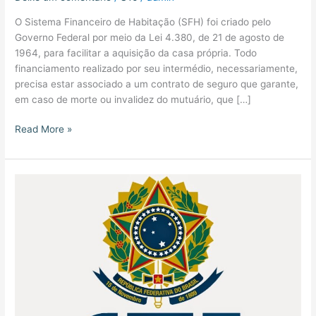
O Sistema Financeiro de Habitação (SFH) foi criado pelo
Governo Federal por meio da Lei 4.380, de 21 de agosto de
1964, para facilitar a aquisição da casa própria. Todo
financiamento realizado por seu intermédio, necessariamente,
precisa estar associado a um contrato de seguro que garante,
em caso de morte ou invalidez do mutuário, que […]
Read More »
STJ:
Associação
de
defesa
do
consumidor
não
tem
legitimidade