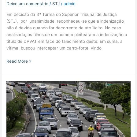
Deixe um comentário
/
STJ
/
admin
Em decisão da 3ª Turma do Superior Tribunal de Justiça
(STJ), por unanimidade, reconheceu-se que a indenização
não é devida quando for decorrente de ato ilícito. No caso
analisado, os filhos de um homem pleitearam a indenização a
título de DPVAT em face do falecimento deste. Em suma, a
vítima buscou interceptar um carro-forte, vindo
Read More »
SEGURO
NÃO
COBRE
ATROPELAMENTO
CAUSADO
POR
EMBRIAGUEZ,
DECIDE