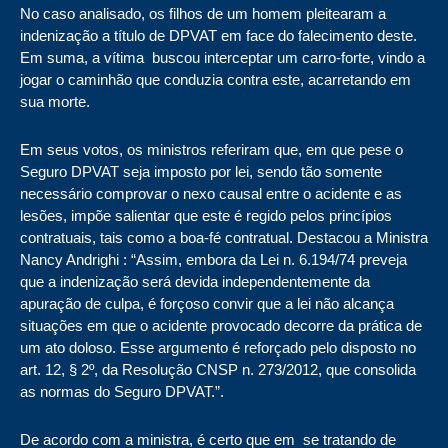
No caso analisado, os filhos de um homem pleitearam a
indenização a título de DPVAT em face do falecimento deste.
Em suma, a vítima buscou interceptar um carro-forte, vindo a
jogar o caminhão que conduzia contra este, acarretando em
sua morte.
Em seus votos, os ministros referiram que, em que pese o
Seguro DPVAT seja imposto por lei, sendo tão somente
necessário comprovar o nexo causal entre o acidente e as
lesões, impõe salientar que este é regido pelos princípios
contratuais, tais como a boa-fé contratual. Destacou a Ministra
Nancy Andrighi : “Assim, embora da Lei n. 6.194/74 preveja
que a indenização será devida independentemente da
apuração de culpa, é forçoso convir que a lei não alcança
situações em que o acidente provocado decorre da prática de
um ato doloso. Esse argumento é reforçado pelo disposto no
art. 12, § 2º, da Resolução CNSP n. 273/2012, que consolida
as normas do Seguro DPVAT.”.
De acordo com a ministra, é certo que em se tratando de