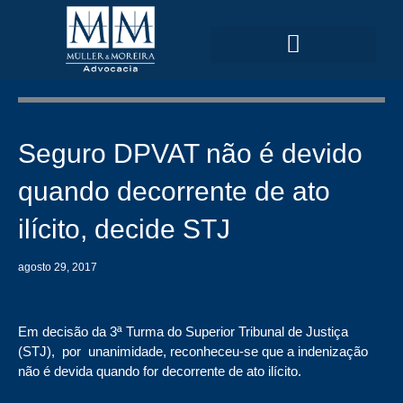
Ir
para
o
conteúdo
ÁREAS DE ATUAÇÃO
Seguro DPVAT não é devido
quando decorrente de ato
ilícito, decide STJ
agosto 29, 2017
Em decisão da 3ª Turma do Superior Tribunal de Justiça
(STJ), por unanimidade, reconheceu-se que a indenização
não é devida quando for decorrente de ato ilícito.