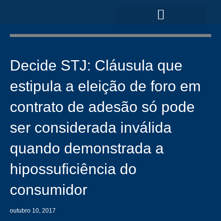
Ir
para
o
ÁREAS DE ATUAÇÃO
conteúdo
Decide STJ: Cláusula que
estipula a eleição de foro em
contrato de adesão só pode
ser considerada inválida
quando demonstrada a
hipossuficiência do
consumidor
outubro 10, 2017