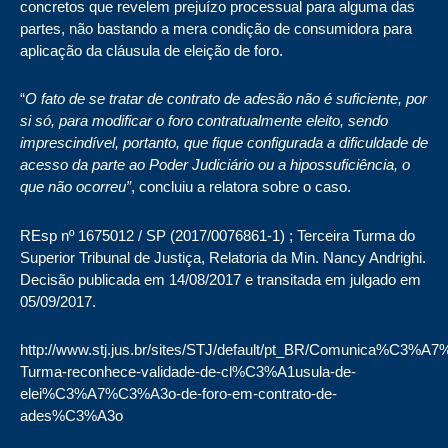
concretos que revelem prejuízo processual para alguma das
partes, não bastando a mera condição de consumidora para
aplicação da cláusula de eleição de foro.
“
O fato de se tratar de contrato de adesão não é suficiente, por
si só, para modificar o foro contratualmente eleito, sendo
imprescindível, portanto, que fique configurada a dificuldade de
acesso da parte ao Poder Judiciário ou a hipossuficiência, o
que não ocorreu”
, concluiu a relatora sobre o caso.
REsp nº 1675012 / SP (2017/0076861-1) ; Terceira Turma do
Superior Tribunal de Justiça, Relatoria da Min. Nancy Andrighi.
Decisão publicada em 14/08/2017 e transitada em julgado em
05/09/2017.
http://www.stj.jus.br/sites/STJ/default/pt_BR/Comunica%C3%A
Turma-reconhece-validade-de-cl%C3%A1usula-de-
elei%C3%A7%C3%A3o-de-foro-em-contrato-de-
ades%C3%A3o