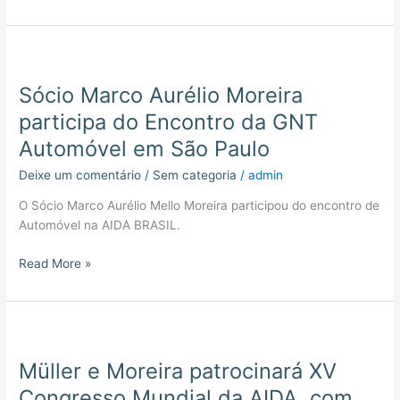
Sócio
Marco
Sócio Marco Aurélio Moreira
Aurélio
Moreira
participa do Encontro da GNT
participa
Automóvel em São Paulo
do
Encontro
Deixe um comentário
/
Sem categoria
/
admin
da
O Sócio Marco Aurélio Mello Moreira participou do encontro de
GNT
Automóvel na AIDA BRASIL.
Automóvel
em
Read More »
São
Paulo
Müller
e
Müller e Moreira patrocinará XV
Moreira
patrocinará
Congresso Mundial da AIDA, com