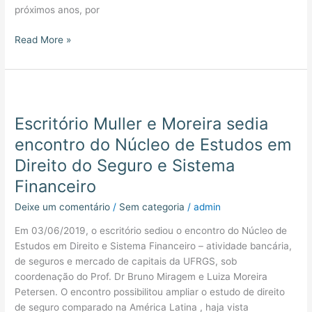
próximos anos, por
Read More »
Escritório
Muller
Escritório Muller e Moreira sedia
e
Moreira
encontro do Núcleo de Estudos em
sedia
Direito do Seguro e Sistema
encontro
Financeiro
do
Núcleo
Deixe um comentário
/
Sem categoria
/
admin
de
Estudos
Em 03/06/2019, o escritório sediou o encontro do Núcleo de
em
Estudos em Direito e Sistema Financeiro – atividade bancária,
Direito
de seguros e mercado de capitais da UFRGS, sob
do
coordenação do Prof. Dr Bruno Miragem e Luiza Moreira
Seguro
Petersen. O encontro possibilitou ampliar o estudo de direito
e
de seguro comparado na América Latina , haja vista