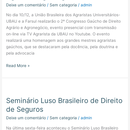
Deixe um comentário
/
Sem categoria
/
admin
Agrário
e
No dia 10/12, a União Brasileira dos Agraristas Universitários-
Agronegócio
UBAU e a Farsul realizarão o 2º Congresso Gaúcho de Direito
Agrário e Agronegócio, evento presencial com transmissão
on-line via TV Agrarista da UBAU no Youtube. O evento
realizará uma homenagem aos grandes mestres agraristas
gaúchos, que se destacaram pela docência, pela doutrina e
pela advocacia
Read More »
Seminário
Luso
Seminário Luso Brasileiro de Direito
Brasileiro
de
de Seguros
Direito
Deixe um comentário
/
Sem categoria
/
admin
de
Seguros
Na última sexta-feira aconteceu o Seminário Luso Brasileiro