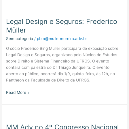
Legal
Design
Legal Design e Seguros: Frederico
e
Seguros:
Müller
Frederico
Sem categoria
/
pbm@mullermoreira.adv.br
Müller
O sócio Frederico Bing Müller participará de exposição sobre
Legal Design e Seguros, organizado pelo Núcleo de Estudos
sobre Direito e Sistema Financeiro da UFRGS. O evento
contará com palestra do Dr Thiago Junqueira. O evento,
aberto ao público, ocorrerá dia 1/9, quinta-feira, às 12h, no
Pantheon da Faculdade de Direito da UFRGS.
Read More »
MM
Adv
MM Adv no 4º Congresso Nacional
no