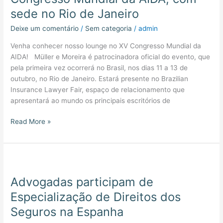
XV
sede no Rio de Janeiro
Congresso
Mundial
Deixe um comentário
/
Sem categoria
/
admin
da
Venha conhecer nosso lounge no XV Congresso Mundial da
AIDA,
AIDA! Müller e Moreira é patrocinadora oficial do evento, que
com
pela primeira vez ocorrerá no Brasil, nos dias 11 a 13 de
sede
outubro, no Rio de Janeiro. Estará presente no Brazilian
no
Insurance Lawyer Fair, espaço de relacionamento que
Rio
apresentará ao mundo os principais escritórios de
de
Janeiro
Read More »
Advogadas
participam
Advogadas participam de
de
Especialização
Especialização de Direitos dos
de
Seguros na Espanha
Direitos