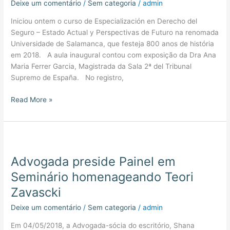
dos
Deixe um comentário
/
Sem categoria
/
admin
Seguros
Iniciou ontem o curso de Especialización en Derecho del
na
Seguro – Estado Actual y Perspectivas de Futuro na renomada
Espanha
Universidade de Salamanca, que festeja 800 anos de história
em 2018. A aula inaugural contou com exposição da Dra Ana
Maria Ferrer Garcia, Magistrada da Sala 2ª del Tribunal
Supremo de España. No registro,
Read More »
Advogada
preside
Advogada preside Painel em
Painel
em
Seminário homenageando Teori
Seminário
Zavascki
homenageando
Teori
Deixe um comentário
/
Sem categoria
/
admin
Zavascki
Em 04/05/2018, a Advogada-sócia do escritório, Shana