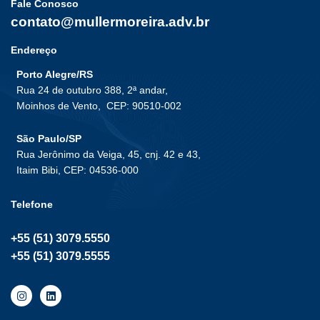
Fale Conosco
contato@mullermoreira.adv.br
Endereço
Porto Alegre/RS
Rua 24 de outubro 388, 2ª andar,
Moinhos de Vento,
CEP: 90510-002
São Paulo/SP
Rua Jerônimo da Veiga, 45, cnj. 42 e 43,
Itaim Bibi, CEP: 04536-000
Telefone
+55 (51) 3079.5550
+55 (51) 3079.5555
I
L
n
i
s
n