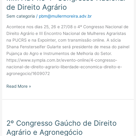
4º
de Direito Agrário
Congresso
Sem categoria
/
pbm@mullermoreira.adv.br
Nacional
de
Acontece nos dias 25, 26 e 27/08 o 4º Congresso Nacional de
Direito
Direito Agrário e III Encontro Nacional de Mulheres Agraristas
Agrário
na PUCRS e na Expointer, com transmissão online. A sócia
Shana Fensterseifer Gularte será presidente de mesa do painel
Pujança do Agro e Instrumentos de Melhoria do Setor.
https://www.sympla.com.br/evento-online/4-congresso-
nacional-de-direito-agrario-liberdade-economica-direito-e-
agronegocio/1609072
Read More »
2º
Congresso
2º Congresso Gaúcho de Direito
Gaúcho
de
Agrário e Agronegócio
Direito