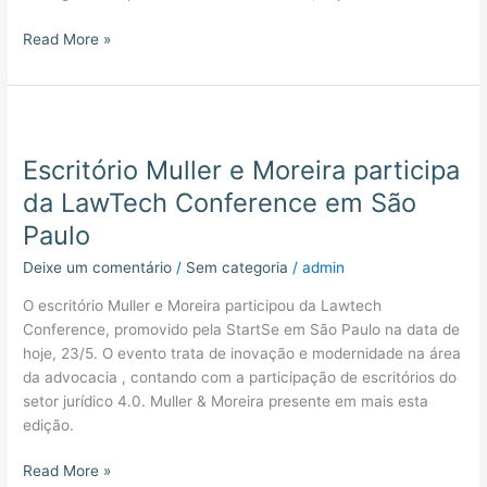
Sistema
Financeiro
Read More »
Escritório
Muller
Escritório Muller e Moreira participa
e
Moreira
da LawTech Conference em São
participa
Paulo
da
LawTech
Deixe um comentário
/
Sem categoria
/
admin
Conference
O escritório Muller e Moreira participou da Lawtech
em
Conference, promovido pela StartSe em São Paulo na data de
São
hoje, 23/5. O evento trata de inovação e modernidade na área
Paulo
da advocacia , contando com a participação de escritórios do
setor jurídico 4.0. Muller & Moreira presente em mais esta
edição.
Read More »