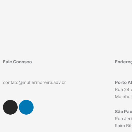
Fale Conosco
Endere
contato@mullermoreira.adv.br
Porto A
Rua 24 
Moinhos
I
L
n
i
São Pau
s
n
Rua Jerô
t
k
Itaim B