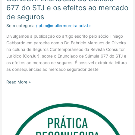
mercado
677 do STJ e os efeitos ao mercado
de
de seguros
seguros
Sem categoria
/
pbm@mullermoreira.adv.br
Divulgamos a publicação do artigo escrito pelo sócio Thiago
Gabbardo em parceira com o Dr. Fabricio Marques de Oliveira
na coluna de Seguros Contemporâneos da Revista Consultor
Jurídico (ConJur), sobre o Enunciado de Súmula 677 do STJ e
os efeitos ao mercado de seguros. É possível extrair da leitura
as consequências ao mercado segurador deste
Read More »
MM
Recebe
Selo
Prática
de