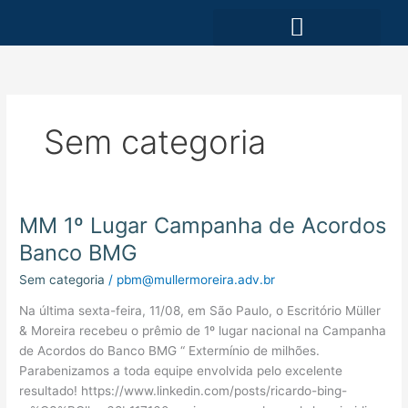
Ir
para
o
ÁREAS DE ATUAÇÃO
conteúdo
Sem categoria
MM 1º Lugar Campanha de Acordos
MM
1º
Banco BMG
Lugar
Sem categoria
/
pbm@mullermoreira.adv.br
Campanha
de
Na última sexta-feira, 11/08, em São Paulo, o Escritório Müller
Acordos
& Moreira recebeu o prêmio de 1º lugar nacional na Campanha
Banco
de Acordos do Banco BMG “ Extermínio de milhões.
BMG
Parabenizamos a toda equipe envolvida pelo excelente
resultado! https://www.linkedin.com/posts/ricardo-bing-