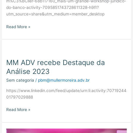
m%C3%BCller-68b117160_mais-um-grande-workshop-juridico-
do-banco-activity-7095851743728611328-h9fI?
utm_source=share&utm_medium=member_desktop
Read More »
MM
ADV
MM ADV recebe Destaque da
recebe
Destaque
Análise 2023
da
Sem categoria
/
pbm@mullermoreira.adv.br
Análise
2023
https://www.linkedin.com/feed/update/urn:li:activity:70719244
01797029888
Read More »
MM