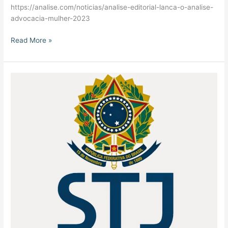
https://analise.com/noticias/analise-editorial-lanca-o-analise-
advocacia-mulher-2023
Read More »
Participação
MM
Adv
no
Julgamento
do
Tema
112
pelo
STJ