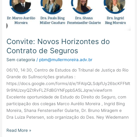
Convite: Novos Horizontes do
Contrato de Seguros
Sem categoria
/
pbm@mullermoreira.adv.br
06/10, 14:30, Centro de Estudos do Tribunal de Justiça do Rio
Grande do SulInscrições gratuitas :
https://docs.google.com/forms/d/e/1FAIpQLSdpfUy26bcKFFMt
9r9NUzxyQZtRvFLZFdBGYNFppbSA5LJqrw/viewform
Excelente oportunidade de Estudo do Direito do Seguro, com
participação dos colegas Marco Aurélio Moreira , Ingrid Bing
Moreira, Shana Fensterseifer Gularte, Dr. Bruno Miragem e
Dra Luiza Petersen, sob organização do Des. Ney Wiedemann
Read More »