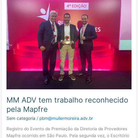
ADV
tem
trabalho
reconhecido
pela
Mapfre
MM ADV tem trabalho reconhecido
pela Mapfre
Sem categoria
/
pbm@mullermoreira.adv.br
Registro do Evento de Premiação da Diretoria de Provedores
Mapfre ocorrido em São Paulo. Pela segunda vez, o Escritório