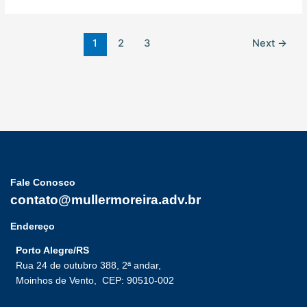
1
2
3
Next
→
Fale Conosco
contato@mullermoreira.adv.br
Endereço
Porto Alegre/RS
Rua 24 de outubro 388, 2ª andar,
Moinhos de Vento,
CEP: 90510-002