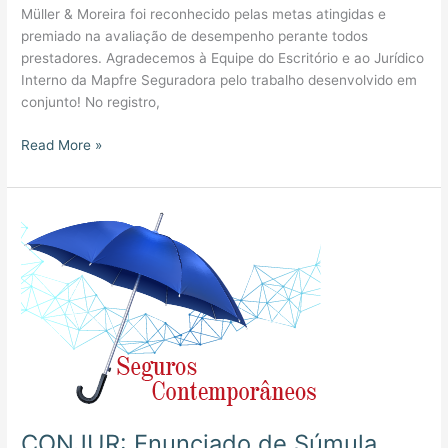
Müller & Moreira foi reconhecido pelas metas atingidas e
premiado na avaliação de desempenho perante todos
prestadores. Agradecemos à Equipe do Escritório e ao Jurídico
Interno da Mapfre Seguradora pelo trabalho desenvolvido em
conjunto! No registro,
Read More »
CONJUR:
Enunciado
de
Súmula
677
do
STJ
e
os
efeitos
CONJUR: Enunciado de Súmula
ao