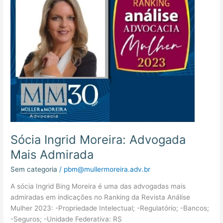
Moreira:
Advogada
Mais
Admirada
Sócia Ingrid Moreira: Advogada
Mais Admirada
Sem categoria
/
pbm@mullermoreira.adv.br
A sócia Ingrid Bing Moreira é uma das advogadas mais
admiradas em indicações no Ranking da Revista Análise
Mulher 2023: -Propriedade Intelectual; -Regulatório; -Bancos;
-Seguros; -Unidade Federativa: RS