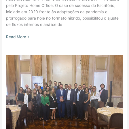
pelo Projeto Home Office. O case de sucesso do Escritório,
iniciado em 2020 frente às adaptações da pandemia e
prorrogado para hoje no formato híbrido, possibilitou o ajuste
de fluxos internos e análise de
Read More »
CNseg
lança
Plano
de
Desenvolvimento
do
Mercado
de
Seguros