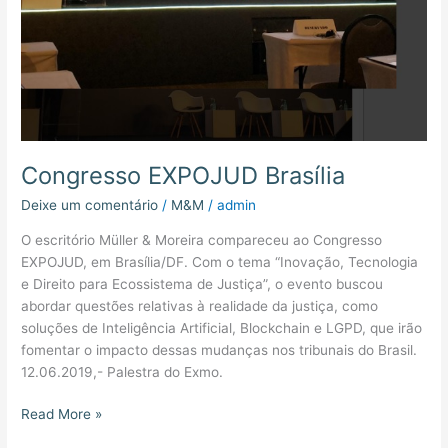
Congresso EXPOJUD Brasília
Deixe um comentário
/
M&M
/
admin
O escritório Müller & Moreira compareceu ao Congresso
EXPOJUD, em Brasília/DF. Com o tema “Inovação, Tecnologia
e Direito para Ecossistema de Justiça”, o evento buscou
abordar questões relativas à realidade da justiça, como
soluções de Inteligência Artificial, Blockchain e LGPD, que irão
fomentar o impacto dessas mudanças nos tribunais do Brasil.
12.06.2019,- Palestra do Exmo.
Read More »