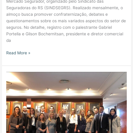
Mercado Segurador, organizado pelo Sindicato das
Seguradoras do RS (SINDSEGRS). Realizado mensalmente, o
almoço busca promover confraternização, debates e
questionamentos sobre os mais variados aspectos do setor de
seguros. No detalhe, registro com o palestrante Gabriel
Portella e Gilson Bochernitsan, presidente e diretor comercial
da
Read More »
MM
no
evento
Horizontes
do
Conhecimento
do
Tribunal
de