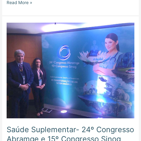
Read More »
Saúde
Suplementar-
24º
Congresso
Abramge
e
15º
Congresso
Sinog
Saúde Suplementar- 24º Congresso
Abramge e 15º Congresso Sinog