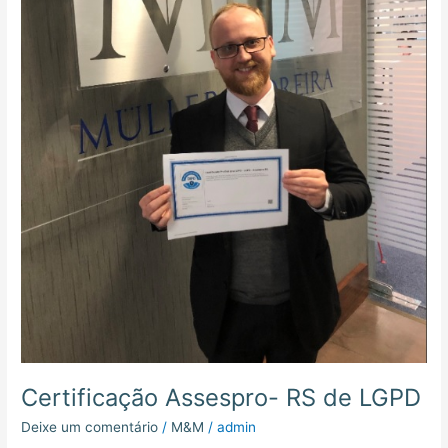
Certificação Assespro- RS de LGPD
Deixe um comentário
/
M&M
/
admin