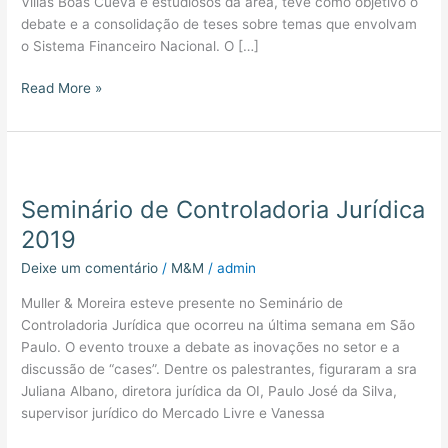
Villas Bôas Cueva e estudiosos da área, teve como objetivo o
debate e a consolidação de teses sobre temas que envolvam
o Sistema Financeiro Nacional. O […]
Read More »
Seminário
de
Seminário de Controladoria Jurídica
Controladoria
Jurídica
2019
2019
Deixe um comentário
/
M&M
/
admin
Muller & Moreira esteve presente no Seminário de
Controladoria Jurídica que ocorreu na última semana em São
Paulo. O evento trouxe a debate as inovações no setor e a
discussão de “cases”. Dentre os palestrantes, figuraram a sra
Juliana Albano, diretora jurídica da OI, Paulo José da Silva,
supervisor jurídico do Mercado Livre e Vanessa