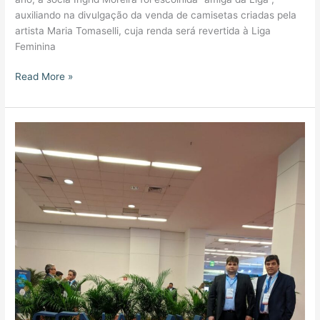
auxiliando na divulgação da venda de camisetas criadas pela
artista Maria Tomaselli, cuja renda será revertida à Liga
Feminina
Read More »
Fenalaw
chega
à
15ª
edição
com
participação
da
Müller
e
Moreira