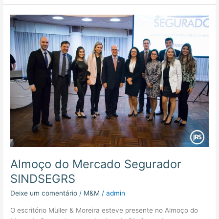
Almoço
do
Mercado
Segurador
SINDSEGRS
Almoço do Mercado Segurador
SINDSEGRS
Deixe um comentário
/
M&M
/
admin
O escritório Müller & Moreira esteve presente no Almoço do