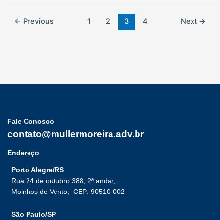
←
Previous
1
2
3
4
Next
→
Fale Conosco
contato@mullermoreira.adv.br
Endereço
Porto Alegre/RS
Rua 24 de outubro 388, 2ª andar,
Moinhos de Vento,
CEP: 90510-002
São Paulo/SP