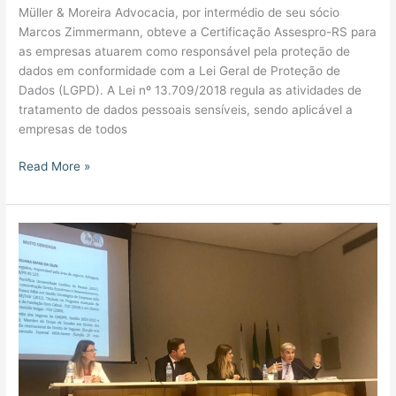
Müller & Moreira Advocacia, por intermédio de seu sócio
Marcos Zimmermann, obteve a Certificação Assespro-RS para
as empresas atuarem como responsável pela proteção de
dados em conformidade com a Lei Geral de Proteção de
Dados (LGPD). A Lei nº 13.709/2018 regula as atividades de
tratamento de dados pessoais sensíveis, sendo aplicável a
empresas de todos
Read More »
PUCRS:
Aula
aberta
sobre
Direito
dos
Seguros
e
Advocacia