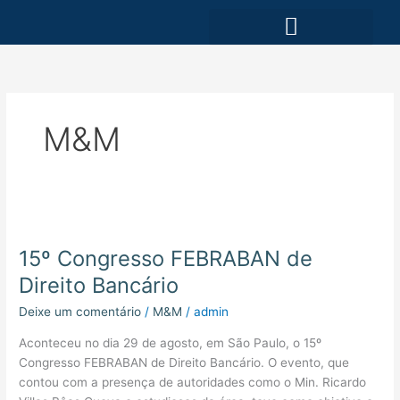
Ir
para
o
ÁREAS DE ATUAÇÃO
conteúdo
M&M
15º
Congresso
15º Congresso FEBRABAN de
FEBRABAN
de
Direito Bancário
Direito
Deixe um comentário
/
M&M
/
admin
Bancário
Aconteceu no dia 29 de agosto, em São Paulo, o 15º
Congresso FEBRABAN de Direito Bancário. O evento, que
contou com a presença de autoridades como o Min. Ricardo