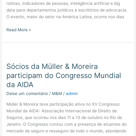
rotinas, indicadores de pessoas, inteligência artificial e big
data para departamentos jurídicos e escritórios de advocacia.
O evento, maior do setor na América Latina, ocorre nos dias
Read More »
Sócios
da
Sócios da Müller & Moreira
Müller
&
participam do Congresso Mundial
Moreira
da AIDA
participam
do
Deixe um comentário
/
M&M
/
admin
Congresso
Müller & Moreira teve participação ativa no XV Congresso
Mundial
Mundial da AIDA- Associação Internacional de Direito de
da
Seguros, que ocorreu nos dias 11 a 13 de outubro no Rio de
AIDA
Janeiro. O Congresso contou com a presença de atuantes do
mercado de seguro e resseguro de todo o mundo, abordando