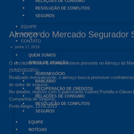
RELAÇÕES DE CONSUMO
RESOLUÇÃO DE CONFLITOS
SEGUROS
EQUIPE
Almoço do Mercado Segurado
NOTÍCIAS
CONTATO
junho 17, 2019
QUEM SOMOS
ÁREAS DE ATUAÇÃO
O escritório Müller & Moreira esteve presente no Almoço do M
(SINDSEGRS).
AGRONEGÓCIO
Realizado mensalmente, o almoço busca promover confraterniz
BANCÁRIO
do setor de seguros.
RECUPERAÇÃO DE CRÉDITOS
No detalhe, registro com o palestrante Gabriel Portella e Gilson
RELAÇÕES DE CONSUMO
Companhia de Seguros.
RESOLUÇÃO DE CONFLITOS
Porto Alegre, 13.06.2019
SEGUROS
EQUIPE
NOTÍCIAS