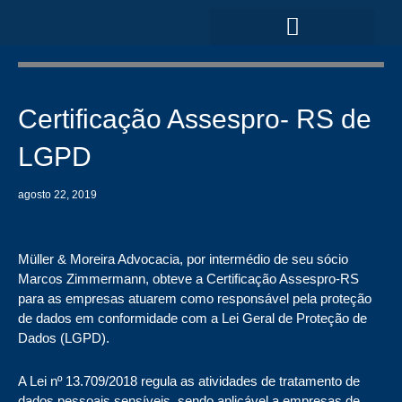
Ir
para
o
ÁREAS DE ATUAÇÃO
conteúdo
Certificação Assespro- RS de
LGPD
agosto 22, 2019
Müller & Moreira Advocacia, por intermédio de seu sócio
Marcos Zimmermann, obteve a Certificação Assespro-RS
para as empresas atuarem como responsável pela proteção
de dados em conformidade com a Lei Geral de Proteção de
Dados (LGPD).
A Lei nº 13.709/2018 regula as atividades de tratamento de
dados pessoais sensíveis, sendo aplicável a empresas de