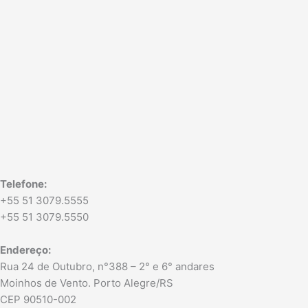
g
d
r
i
a
n
m
Telefone:
+55 51 3079.5555
+55 51 3079.5550
Endereço:
Rua 24 de Outubro, n°388 – 2° e 6° andares
Moinhos de Vento. Porto Alegre/RS
CEP 90510-002