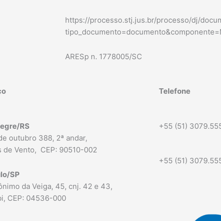
https://processo.stj.jus.br/processo/dj/doc
tipo_documento=documento&componente=
ARESp n. 1778005/SC
ço
Telefone
legre/RS
+55 (51) 3079.55
de outubro 388, 2ª andar,
 de Vento,
CEP: 90510-002
+55 (51) 3079.55
lo/SP
nimo da Veiga, 45, cnj. 42 e 43,
ibi, CEP: 04536-000