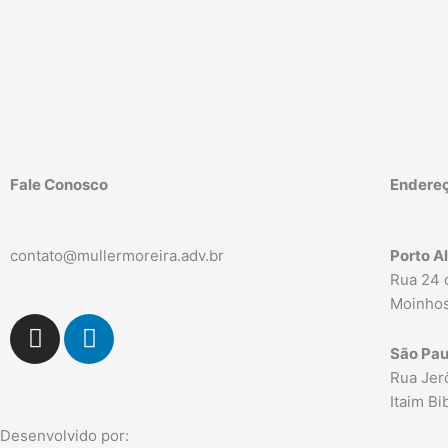
Fale Conosco
Endere
contato@mullermoreira.adv.br
Porto A
Rua 24 
Moinhos
I
L
n
i
São Pau
s
n
Rua Jerô
t
k
Itaim B
a
e
Desenvolvido por: