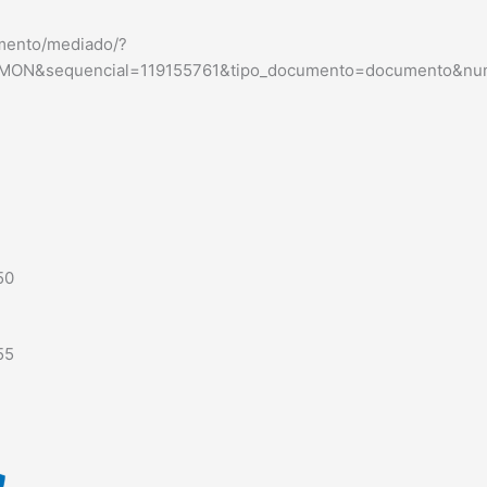
umento/mediado/?
MON&sequencial=119155761&tipo_documento=documento&nu
50
55