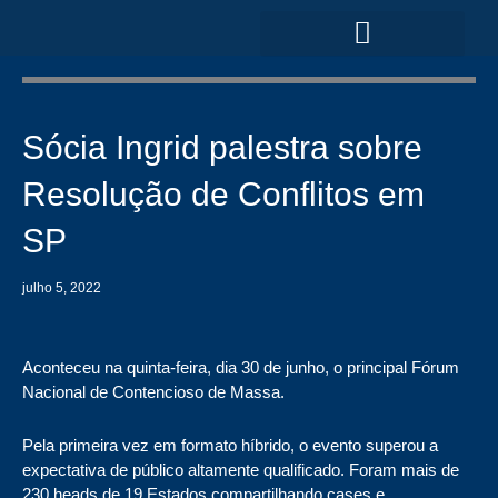
Ir
para
o
ÁREAS DE ATUAÇÃO
conteúdo
Sócia Ingrid palestra sobre
Resolução de Conflitos em
SP
julho 5, 2022
Aconteceu na quinta-feira, dia 30 de junho, o principal Fórum
Nacional de Contencioso de Massa.
Pela primeira vez em formato híbrido, o evento superou a
expectativa de público altamente qualificado. Foram mais de
230 heads de 19 Estados compartilhando cases e