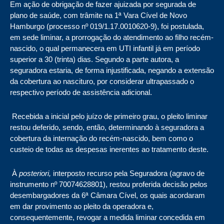
Em ação de obrigação de fazer ajuizada por segurada de
plano de saúde, com trâmite na 1ª Vara Cível de Novo
Hamburgo (processo nº 019/1.17.0010620-9), foi postulada,
em sede liminar, a prorrogação do atendimento ao filho recém-
nascido, o qual permanecera em UTI infantil já em período
superior a 30 (trinta) dias. Segundo a parte autora, a
seguradora estaria, de forma injustificada, negando a extensão
da cobertura ao nascituro, por considerar ultrapassado o
respectivo período de assistência adicional.
Recebida a inicial pelo juízo de primeiro grau, o pleito liminar
restou deferido, sendo, então, determinando à seguradora a
cobertura da internação do recém-nascido, bem como o
custeio de todas as despesas inerentes ao tratamento deste.
À
posteriori,
interposto recurso pela Seguradora (agravo de
instrumento nº 70074628801), restou proferida decisão pelos
desembargadores da 6ª Câmara Cível, os quais acordaram
em dar provimento ao pleito da operadora e,
consequentemente, revogar a medida liminar concedida em