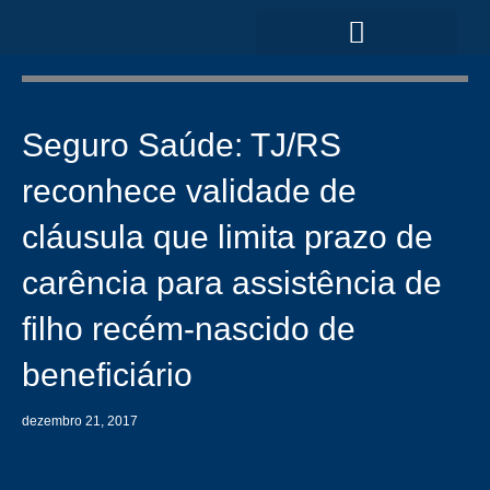
Ir
para
o
ÁREAS DE ATUAÇÃO
conteúdo
Seguro Saúde: TJ/RS
reconhece validade de
cláusula que limita prazo de
carência para assistência de
filho recém-nascido de
beneficiário
dezembro 21, 2017