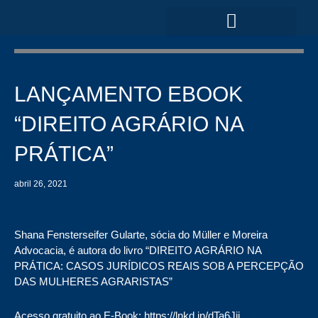
Ir
para
o
ÁREAS DE ATUAÇÃO
conteúdo
LANÇAMENTO EBOOK
“DIREITO AGRÁRIO NA
PRÁTICA”
abril 26, 2021
Shana Fensterseifer Gularte, sócia do Müller e Moreira
Advocacia, é autora do livro “DIREITO AGRÁRIO NA
PRÁTICA: CASOS JURÍDICOS REAIS SOB A PERCEPÇÃO
DAS MULHERES AGRARISTAS”
Acesso gratuito ao E-Book: https://lnkd.in/dTa6Jii