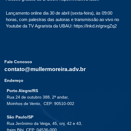
Lançamento online dia 30 de abril (sexta-feira), às 09:00
horas, com palestras das autoras e transmissão ao vivo no
Youtube da TV Agrarista da UBAU: https://lnkd.in/gnxgZq2
Fale Conosco
contato@mullermoreira.adv.br
Endereço
Porto Alegre/RS
Rua 24 de outubro 388, 2ª andar,
Moinhos de Vento,
CEP: 90510-002
São Paulo/SP
Rua Jerônimo da Veiga, 45, cnj. 42 e 43,
Itaim Bibi, CEP: 04536-000