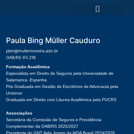
Ir
para
o
ÁREAS DE ATUAÇÃO
conteúdo
Paula Bing Müller Cauduro
pbm@mullermoreira.adv.br
OAB/RS 93.218
Formação Acadêmica
Especialista em Direito de Seguros pela Universidade de
Salamanca -Espanha
Pós Graduada em Gestão de Escritórios de Advocacia pela
Unisinos
Graduada em Direito com Láurea Acadêmica pela PUCRS
Associações
Secretária da Comissão de Seguros e Previdência
Complementar da OAB/RS 2025/2027
Presidente do GNT Aida Jovem da AIDA Brasil 2024/2026