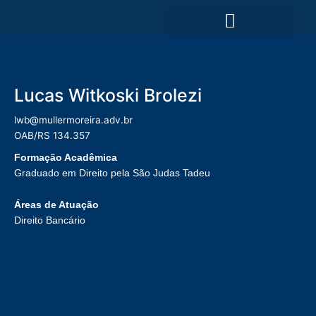
Ir
para
o
ÁREAS DE ATUAÇÃO
conteúdo
Lucas Witkoski Brolezi
lwb@mullermoreira.adv.br
OAB/RS 134.357
Formação Acadêmica
Graduado em Direito pela São Judas Tadeu
Áreas de Atuação
Direito Bancário