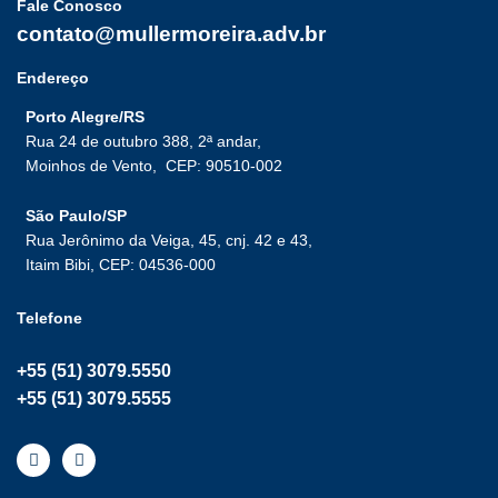
Fale Conosco
contato@mullermoreira.adv.br
Endereço
Porto Alegre/RS
Rua 24 de outubro 388, 2ª andar,
Moinhos de Vento,
CEP: 90510-002
São Paulo/SP
Rua Jerônimo da Veiga, 45, cnj. 42 e 43,
Itaim Bibi, CEP: 04536-000
Telefone
+55 (51) 3079.5550
+55 (51) 3079.5555
I
L
n
i
s
n