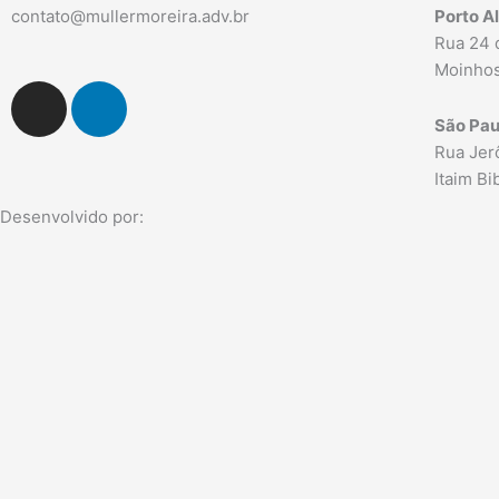
contato@mullermoreira.adv.br
Porto A
Rua 24 
Moinhos
I
L
n
i
São Pau
s
n
Rua Jerô
t
k
Itaim B
a
e
Desenvolvido por:
g
d
r
i
a
n
m