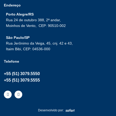
Endereço
Porto Alegre/RS
Rua 24 de outubro 388, 2ª andar,
Moinhos de Vento,
CEP: 90510-002
São Paulo/SP
Rua Jerônimo da Veiga, 45, cnj. 42 e 43,
Itaim Bibi, CEP: 04536-000
Telefone
+55 (51) 3079.5550
+55 (51) 3079.5555
I
L
n
i
s
n
t
k
a
e
Desenvolvido por:
g
d
r
i