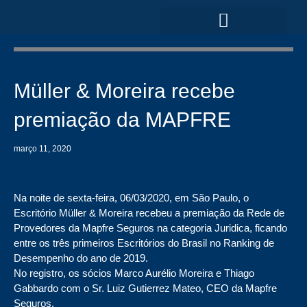
Ir
para
o
ÁREAS DE ATUAÇÃO
conteúdo
Müller & Moreira recebe
premiação da MAPFRE
março 11, 2020
Na noite de sexta-feira, 06/03/2020, em São Paulo, o
Escritório Müller & Moreira recebeu a premiação da Rede de
Provedores da Mapfre Seguros na categoria Juridica, ficando
entre os três primeiros Escritórios do Brasil no Ranking de
Desempenho do ano de 2019.
No registro, os sócios Marco Aurélio Moreira e Thiago
Gabbardo com o Sr. Luiz Gutierrez Mateo, CEO da Mapfre
Seguros.